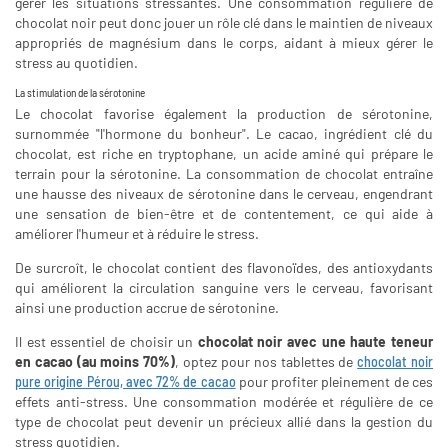
gérer les situations stressantes. Une consommation régulière de
chocolat noir peut donc jouer un rôle clé dans le maintien de niveaux
appropriés de magnésium dans le corps, aidant à mieux gérer le
stress au quotidien.
La stimulation de la sérotonine
Le chocolat favorise également la production de sérotonine,
surnommée "l'hormone du bonheur". Le cacao, ingrédient clé du
chocolat, est riche en tryptophane, un acide aminé qui prépare le
terrain pour la sérotonine. La consommation de chocolat entraîne
une hausse des niveaux de sérotonine dans le cerveau, engendrant
une sensation de bien-être et de contentement, ce qui aide à
améliorer l'humeur et à réduire le stress.
De surcroît, le chocolat contient des flavonoïdes, des antioxydants
qui améliorent la circulation sanguine vers le cerveau, favorisant
ainsi une production accrue de sérotonine.
Il est essentiel de choisir un
chocolat noir avec une haute teneur
en cacao (au moins 70%)
, optez pour nos tablettes de
chocolat noir
pure origine Pérou, avec 72% de cacao
pour profiter pleinement de ces
effets anti-stress. Une consommation modérée et régulière de ce
type de chocolat peut devenir un précieux allié dans la gestion du
stress quotidien.