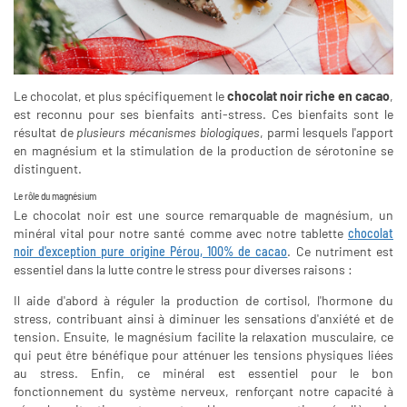
Le chocolat, et plus spécifiquement le
chocolat noir riche en cacao
,
est reconnu pour ses bienfaits anti-stress. Ces bienfaits sont le
résultat de
plusieurs mécanismes biologiques
, parmi lesquels l'apport
en magnésium et la stimulation de la production de sérotonine se
distinguent.
Le rôle du magnésium
Le chocolat noir est une source remarquable de magnésium, un
minéral vital pour notre santé comme avec notre tablette
chocolat
noir d'exception pure origine Pérou, 100% de cacao
. Ce nutriment est
essentiel dans la lutte contre le stress pour diverses raisons :
Il aide d'abord à réguler la production de cortisol, l'hormone du
stress, contribuant ainsi à diminuer les sensations d'anxiété et de
tension. Ensuite, le magnésium facilite la relaxation musculaire, ce
qui peut être bénéfique pour atténuer les tensions physiques liées
au stress. Enfin, ce minéral est essentiel pour le bon
fonctionnement du système nerveux, renforçant notre capacité à