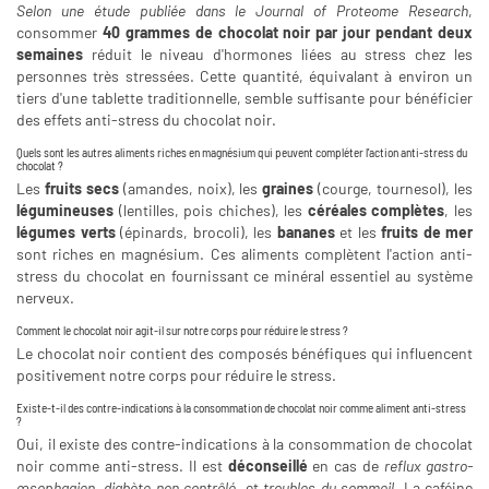
Selon une étude publiée dans le Journal of Proteome Research
,
consommer
40 grammes de chocolat noir par jour pendant deux
semaines
réduit le niveau d'hormones liées au stress chez les
personnes très stressées. Cette quantité, équivalant à environ un
tiers d'une tablette traditionnelle, semble suffisante pour bénéficier
des effets anti-stress du chocolat noir.
Quels sont les autres aliments riches en magnésium qui peuvent compléter l'action anti-stress du
chocolat ?
Les
fruits secs
(amandes, noix), les
graines
(courge, tournesol), les
légumineuses
(lentilles, pois chiches), les
céréales complètes
, les
légumes verts
(épinards, brocoli), les
bananes
et les
fruits de mer
sont riches en magnésium. Ces aliments complètent l'action anti-
stress du chocolat en fournissant ce minéral essentiel au système
nerveux.
Comment le chocolat noir agit-il sur notre corps pour réduire le stress ?
Le chocolat noir contient des composés bénéfiques qui influencent
positivement notre corps pour réduire le stress.
Existe-t-il des contre-indications à la consommation de chocolat noir comme aliment anti-stress
?
Oui, il existe des contre-indications à la consommation de chocolat
noir comme anti-stress. Il est
déconseillé
en cas de
reflux gastro-
œsophagien
,
diabète non contrôlé
, et
troubles du sommeil
. La caféine