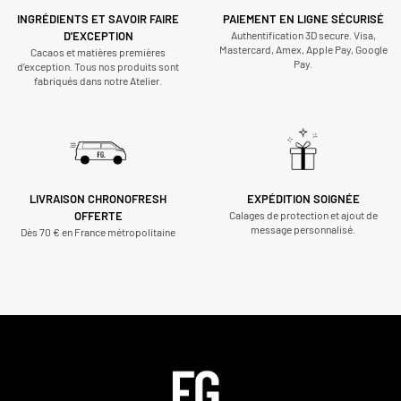
INGRÉDIENTS ET SAVOIR FAIRE
PAIEMENT EN LIGNE SÉCURISÉ
D'EXCEPTION
Authentification 3D secure. Visa,
Mastercard, Amex, Apple Pay, Google
Cacaos et matières premières
Pay.
d’exception. Tous nos produits sont
fabriqués dans notre Atelier.
LIVRAISON CHRONOFRESH
EXPÉDITION SOIGNÉE
OFFERTE
Calages de protection et ajout de
message personnalisé.
Dès 70 € en France métropolitaine