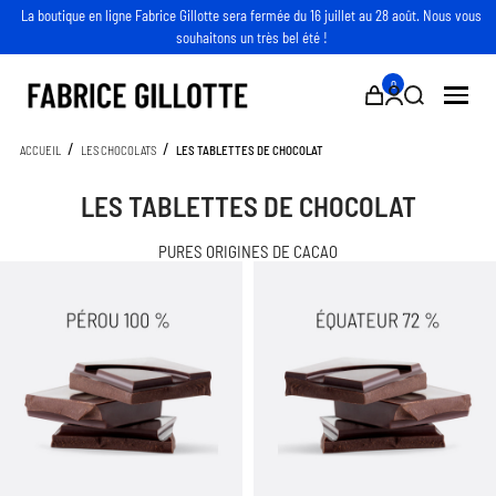
La boutique en ligne Fabrice Gillotte sera fermée du 16 juillet au 28 août. Nous vous
souhaitons un très bel été !
0
ACCUEIL
LES CHOCOLATS
LES TABLETTES DE CHOCOLAT
Retour
Retour
Retour
Retour
LES TABLETTES DE CHOCOLAT
Tout le chocolat
Tous les macarons
Tous les biscuits
Tous les petits plaisirs
PURES ORIGINES DE CACAO
Les coffrets de chocolat
Les coffrets de macarons
Les Dualités
Les snackings chocolatés
Les tablettes de chocolat
Les pyramides de macarons
Les Croquants
Les pâtes à tartiner
Les barres chocolatées
Le chocolat chaud
Les perles de cacao