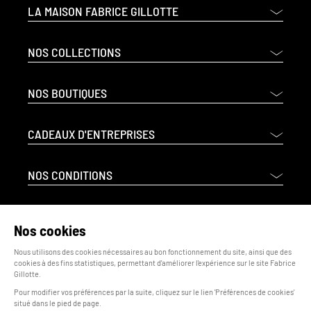
LA MAISON FABRICE GILLOTTE
NOS COLLECTIONS
NOS BOUTIQUES
CADEAUX D'ENTREPRISES
NOS CONDITIONS
INFORMATIONS LÉGALES
Nos cookies
Nous utilisons des cookies nécessaires au bon fonctionnement du site, ainsi que des
cookies à des fins statistiques, permettant d'améliorer l'expérience sur le site Fabrice
Gillotte.
Pour modifier vos préférences par la suite, cliquez sur le lien 'Préférences de cookies'
situé dans le pied de page.
© 2026 - Fabrice Gillotte - Tous droits réservés