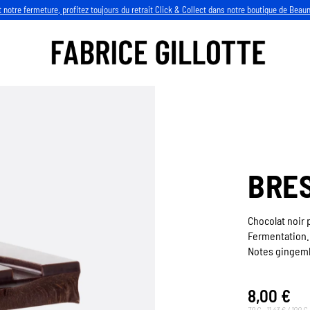
 notre fermeture, profitez toujours du retrait Click & Collect dans notre boutique de Beau
BRES
Chocolat noir 
Fermentation.
Notes gingembr
8,00 €
70 G - 11,43 € / 100 G