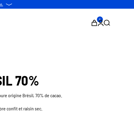
ne.
0
IL 70%
pure origine Brésil, 70% de cacao.
e confit et raisin sec.