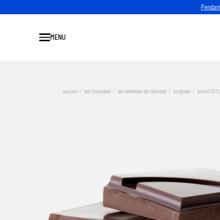
Pendant
MENU
Fermer
accueil
les chocolats
les tablettes de chocolat
origines
bresil 70%