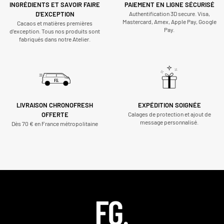
INGRÉDIENTS ET SAVOIR FAIRE
PAIEMENT EN LIGNE SÉCURISÉ
D'EXCEPTION
Authentification 3D secure. Visa,
Mastercard, Amex, Apple Pay, Google
Cacaos et matières premières
Pay.
d’exception. Tous nos produits sont
fabriqués dans notre Atelier.
LIVRAISON CHRONOFRESH
EXPÉDITION SOIGNÉE
OFFERTE
Calages de protection et ajout de
message personnalisé.
Dès 70 € en France métropolitaine