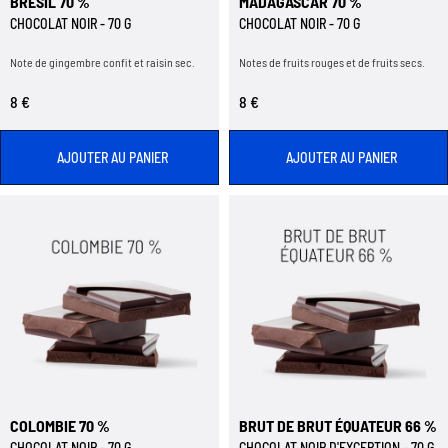
BRÉSIL 70 %
MADAGASCAR 70 %
CHOCOLAT NOIR - 70 G
CHOCOLAT NOIR - 70 G
Note de gingembre confit et raisin sec.
Notes de fruits rouges et de fruits secs.
8 €
8 €
AJOUTER AU PANIER
AJOUTER AU PANIER
COLOMBIE 70 %
BRUT DE BRUT ÉQUATEUR 66 %
CHOCOLAT NOIR - 70 G
CHOCOLAT NOIR D'EXCEPTION - 70 G