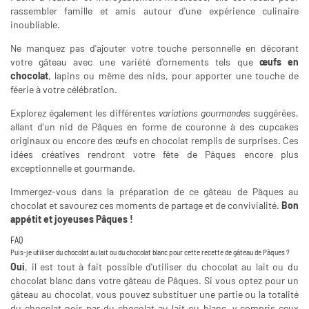
rassembler famille et amis autour d'une expérience culinaire
inoubliable.
Ne manquez pas d'ajouter votre touche personnelle en décorant
votre gâteau avec une variété d'ornements tels que
œufs en
chocolat
, lapins ou même des nids, pour apporter une touche de
féerie à votre célébration.
Explorez également les différentes
variations gourmandes
suggérées,
allant d'un nid de Pâques en forme de couronne à des cupcakes
originaux ou encore des œufs en chocolat remplis de surprises. Ces
idées créatives rendront votre fête de Pâques encore plus
exceptionnelle et gourmande.
Immergez-vous dans la préparation de ce gâteau de Pâques au
chocolat et savourez ces moments de partage et de convivialité.
Bon
appétit et joyeuses Pâques !
FAQ
Puis-je utiliser du chocolat au lait ou du chocolat blanc pour cette recette de gâteau de Pâques ?
Oui
, il est tout à fait possible d'utiliser du chocolat au lait ou du
chocolat blanc dans votre gâteau de Pâques. Si vous optez pour un
gâteau au chocolat, vous pouvez substituer une partie ou la totalité
du chocolat noir par du chocolat au lait ou blanc, y compris ceux