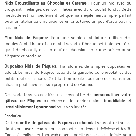
Nids Croustillants au Chocolat et Caramel
: Pour un nid avec du
croquant, mélangez des corn flakes avec du chocolat fondu. Cette
méthode est non seulement ludique mais également simple, parfait
pour un atelier cuisine avec les enfants (avec un peu d'aide pour le
caramel).
Mini Nids de Pâques
: Pour une version miniature, utilisez des
moules à mini kouglof ou à mini savarin. Chaque petit nid peut être
garni de chantilly et d'un œuf en chocolat, pour une présentation
élégante et pratique.
Cupcakes Nids de Pâques
: Transformez de simples cupcakes en
adorables nids de Pâques avec de la ganache au chocolat et des
petits œufs en sucre. C'est l'option idéale pour une célébration où
chacun peut savourer son propre nid de Pâques.
Ces variations vous offrent la possibilité de
personnaliser votre
gâteau de Pâques
au chocolat, le rendant ainsi
inoubliable et
irrésistiblement gourmand
pour vos invités.
Conclusion
Cette
recette de gâteau de Pâques au chocolat
vous offre tout ce
dont vous avez besoin pour concocter un dessert
délicieux
et
festif
.
Facile à réaliser et incroyablement moelleuse, elle est idéale pour