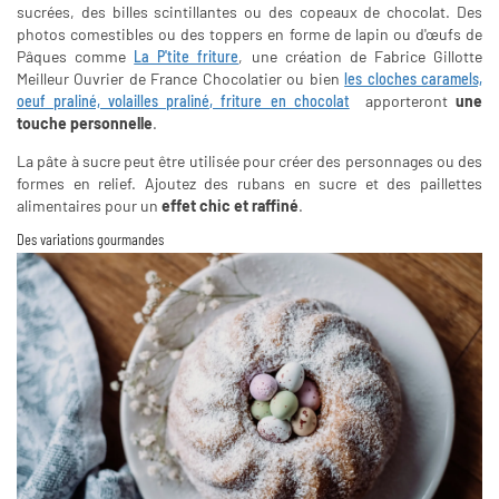
sucrées, des billes scintillantes ou des copeaux de chocolat. Des
photos comestibles ou des toppers en forme de lapin ou d'œufs de
Pâques comme
La P'tite friture
, une création de Fabrice Gillotte
Meilleur Ouvrier de France Chocolatier ou bien
les cloches caramels,
oeuf praliné, volailles praliné, friture en chocolat
apporteront
une
touche personnelle
.
La pâte à sucre peut être utilisée pour créer des personnages ou des
formes en relief. Ajoutez des rubans en sucre et des paillettes
alimentaires pour un
effet chic et raffiné
.
Des variations gourmandes