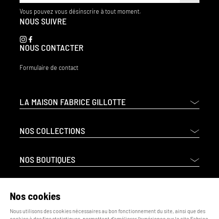
Vous pouvez vous désinscrire à tout moment.
NOUS SUIVRE
NOUS CONTACTER
Formulaire de contact
LA MAISON FABRICE GILLOTTE
NOS COLLECTIONS
NOS BOUTIQUES
CADEAUX D'ENTREPRISES
Nos cookies
Nous utilisons des cookies nécessaires au bon fonctionnement du site, ainsi que des
NOS CONDITIONS
cookies à des fins statistiques, permettant d'améliorer l'expérience sur le site Fabrice