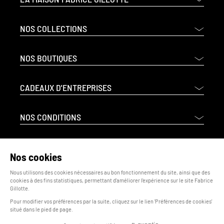
NOS COLLECTIONS
NOS BOUTIQUES
CADEAUX D'ENTREPRISES
NOS CONDITIONS
INFORMATIONS LÉGALES
Nos cookies
Nous utilisons des cookies nécessaires au bon fonctionnement du site, ainsi que des
cookies à des fins statistiques, permettant d'améliorer l'expérience sur le site Fabrice
Gillotte.
Pour modifier vos préférences par la suite, cliquez sur le lien 'Préférences de cookies'
situé dans le pied de page.
© 2026 - Fabrice Gillotte - Tous droits réservés