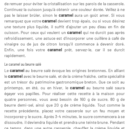
de remuer pour éviter la cristallisation sur les parois de la casserole.
Continuez la cuisson jusqu'à obtenir une couleur dorée. Veillez à ne
pas le laisser brûler, sinon le
caramel
aura un goût amer. Si vous
remarquez que votre
caramel
devient trop épais, ou si vous désirez
une texture plus liquide, il suffit d'ajouter un peu d'eau en fin de
cuisson. Pour ceux qui veulent un
caramel
qui ne durcit pas après
refroidissement, une astuce est d'incorporer une cuillère à café de
vinaigre ou de jus de citron lorsqu'il commence à devenir doré.
Enfin, une fois votre
caramel
prêt, servez-le, car il se durcit
rapidement.
Le caramel au beurre salé
Le
caramel
au beurre salé évoque les origines bretonnes. En alliant
le
caramel
avec le beurre salé, et de la crème fraîche, cette spécialité
est un trésor du patrimoine gastronomique breton. Que ce soit au
printemps, en été, ou en hiver, le
caramel
au beurre salé saura
égayer vos papilles. Pour réaliser cette recette à la maison pour
quatre personnes, vous avez besoin de 160 g de sucre, 80 g de
beurre demi-sel, ainsi que 20 g de crème liquide. Tout comme la
recette précédente, placez votre casserole sur un feu moyen et
incorporez-y le sucre. Après 3-4 minutes, le sucre commencera à se
dissoudre, il deviendra liquide et prendra une teinte brune. Pendant
ce temps, dans une autre casserole, chauffez la crème liquide et