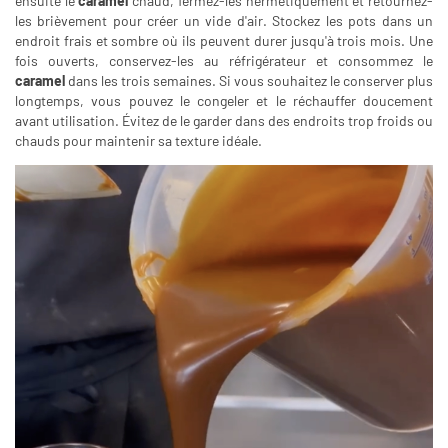
ensuite le
caramel
chaud, fermez-les hermétiquement et retournez-
les brièvement pour créer un vide d'air. Stockez les pots dans un
endroit frais et sombre où ils peuvent durer jusqu'à trois mois. Une
fois ouverts, conservez-les au réfrigérateur et consommez le
caramel
dans les trois semaines. Si vous souhaitez le conserver plus
longtemps, vous pouvez le congeler et le réchauffer doucement
avant utilisation. Évitez de le garder dans des endroits trop froids ou
chauds pour maintenir sa texture idéale.