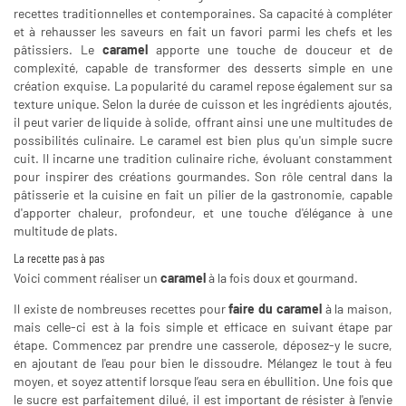
recettes traditionnelles et contemporaines. Sa capacité à compléter
et à rehausser les saveurs en fait un favori parmi les chefs et les
pâtissiers. Le
caramel
apporte une touche de douceur et de
complexité, capable de transformer des desserts simple en une
création exquise. La popularité du caramel repose également sur sa
texture unique. Selon la durée de cuisson et les ingrédients ajoutés,
il peut varier de liquide à solide, offrant ainsi une une multitudes de
possibilités culinaire. Le caramel est bien plus qu'un simple sucre
cuit. Il incarne une tradition culinaire riche, évoluant constamment
pour inspirer des créations gourmandes. Son rôle central dans la
pâtisserie et la cuisine en fait un pilier de la gastronomie, capable
d'apporter chaleur, profondeur, et une touche d'élégance à une
multitude de plats.
La recette pas à pas
Voici comment réaliser un
caramel
à la fois doux et gourmand.
Il existe de nombreuses recettes pour
faire du caramel
à la maison,
mais celle-ci est à la fois simple et efficace en suivant étape par
étape. Commencez par prendre une casserole, déposez-y le sucre,
en ajoutant de l'eau pour bien le dissoudre. Mélangez le tout à feu
moyen, et soyez attentif lorsque l’eau sera en ébullition. Une fois que
le sucre est parfaitement dilué, il est important de résister à l'envie