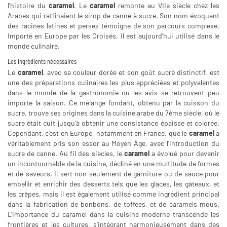
l'histoire du
caramel
. Le
caramel
remonte au VIIe siècle chez les
Arabes qui raffinaient le sirop de canne à sucre. Son nom évoquant
des racines latines et perses témoigne de son parcours complexe.
Importé en Europe par les Croisés, il est aujourd'hui utilisé dans le
monde culinaire.
Les ingrédients nécessaires
Le
caramel
, avec sa couleur dorée et son goût sucré distinctif, est
une des préparations culinaires les plus appréciées et polyvalentes
dans le monde de la gastronomie ou les avis se retrouvent peu
importe la saison. Ce mélange fondant, obtenu par la cuisson du
sucre, trouve ses origines dans la cuisine arabe du 7ème siècle, où le
sucre était cuit jusqu'à obtenir une consistance épaisse et colorée.
Cependant, c'est en Europe, notamment en France, que le
caramel
a
véritablement pris son essor au Moyen Âge, avec l'introduction du
sucre de canne. Au fil des siècles, le
caramel
a évolué pour devenir
un incontournable de la cuisine, décliné en une multitude de formes
et de saveurs. Il sert non seulement de garniture ou de sauce pour
embellir et enrichir des desserts tels que les glaces, les gâteaux, et
les crêpes, mais il est également utilisé comme ingrédient principal
dans la fabrication de bonbons, de toffees, et de caramels mous.
L'importance du caramel dans la cuisine moderne transcende les
frontières et les cultures, s'intégrant harmonieusement dans des