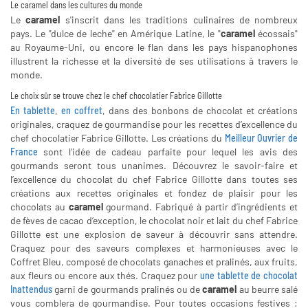
Le caramel dans les cultures du monde
Le
caramel
s'inscrit dans les traditions culinaires de nombreux
pays. Le "dulce de leche" en Amérique Latine, le "
caramel
écossais"
au Royaume-Uni, ou encore le flan dans les pays hispanophones
illustrent la richesse et la diversité de ses utilisations à travers le
monde.
Le choix sûr se trouve chez le chef chocolatier Fabrice Gillotte
En tablette
,
en coffret
, dans des bonbons de chocolat et créations
originales, craquez de gourmandise pour les recettes d’excellence du
chef chocolatier Fabrice Gillotte. Les créations du
Meilleur Ouvrier de
France
sont l’idée de cadeau parfaite pour lequel les avis des
gourmands seront tous unanimes. Découvrez le savoir-faire et
l’excellence du chocolat du chef Fabrice Gillotte dans toutes ses
créations aux recettes originales et fondez de plaisir pour les
chocolats au
caramel
gourmand. Fabriqué à partir d’ingrédients et
de fèves de cacao d’exception, le chocolat noir et lait du chef Fabrice
Gillotte est une explosion de saveur à découvrir sans attendre.
Craquez pour des saveurs complexes et harmonieuses avec le
Coffret Bleu, composé de chocolats ganaches et pralinés, aux fruits,
aux fleurs ou encore aux thés. Craquez pour
une tablette de chocolat
Inattendus
garni de gourmands pralinés ou de
caramel
au beurre salé
vous comblera de gourmandise. Pour toutes occasions festives :