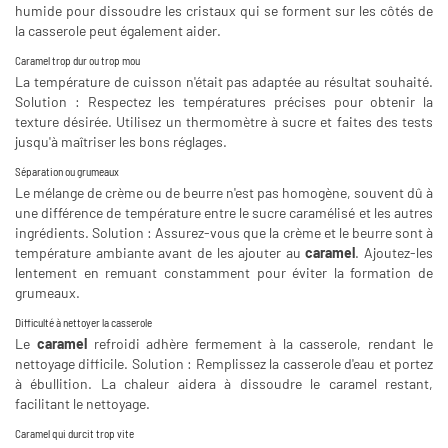
humide pour dissoudre les cristaux qui se forment sur les côtés de
la casserole peut également aider.
Caramel trop dur ou trop mou
La température de cuisson n'était pas adaptée au résultat souhaité.
Solution : Respectez les températures précises pour obtenir la
texture désirée. Utilisez un thermomètre à sucre et faites des tests
jusqu'à maîtriser les bons réglages.
Séparation ou grumeaux
Le mélange de crème ou de beurre n'est pas homogène, souvent dû à
une différence de température entre le sucre caramélisé et les autres
ingrédients. Solution : Assurez-vous que la crème et le beurre sont à
température ambiante avant de les ajouter au
caramel
. Ajoutez-les
lentement en remuant constamment pour éviter la formation de
grumeaux.
Difficulté à nettoyer la casserole
Le
caramel
refroidi adhère fermement à la casserole, rendant le
nettoyage difficile. Solution : Remplissez la casserole d'eau et portez
à ébullition. La chaleur aidera à dissoudre le caramel restant,
facilitant le nettoyage.
Caramel qui durcit trop vite