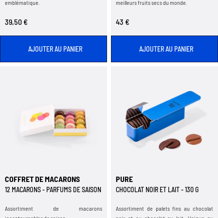
emblématique.
meilleurs fruits secs du monde.
39,50 €
43 €
AJOUTER AU PANIER
AJOUTER AU PANIER
COFFRET DE MACARONS
PURE
12 MACARONS - PARFUMS DE SAISON
CHOCOLAT NOIR ET LAIT - 130 G
Assortiment de macarons
Assortiment de palets fins au chocolat
incontournables de saison.
noir et au chocolat au lait. Unique au