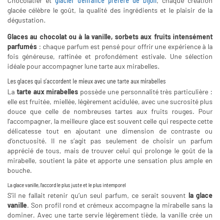
Chocolatier et
glacier d’enfance préféré de Dijon
, chaque création
glacée célèbre le goût, la qualité des ingrédients et le plaisir de la
dégustation.
Glaces au chocolat ou à la vanille, sorbets aux fruits intensément
parfumés
: chaque parfum est pensé pour offrir une expérience à la
fois généreuse, raffinée et profondément estivale. Une sélection
idéale pour accompagner lune tarte aux mirabelles.
Les glaces qui s’accordent le mieux avec une tarte aux mirabelles
La
tarte aux mirabelles
possède une personnalité très particulière :
elle est fruitée, miellée, légèrement acidulée, avec une sucrosité plus
douce que celle de nombreuses tartes aux fruits rouges. Pour
l’accompagner, la meilleure glace est souvent celle qui respecte cette
délicatesse tout en ajoutant une dimension de contraste ou
d’onctuosité. Il ne s’agit pas seulement de choisir un parfum
apprécié de tous, mais de trouver celui qui prolonge le goût de la
mirabelle, soutient la pâte et apporte une sensation plus ample en
bouche.
La glace vanille, l’accord le plus juste et le plus intemporel
S’il ne fallait retenir qu’un seul parfum, ce serait souvent
la glace
vanille
. Son profil rond et crémeux accompagne la mirabelle sans la
dominer. Avec une tarte servie légèrement tiède, la vanille crée un