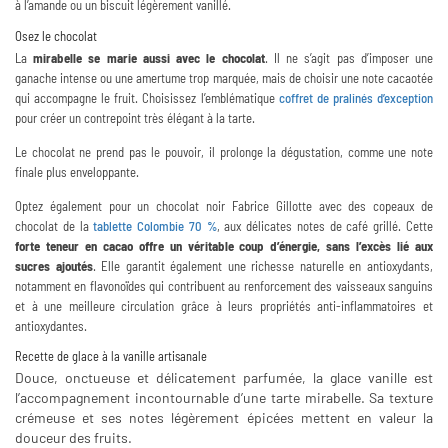
à l’amande ou un biscuit légèrement vanillé.
Osez le chocolat
La
mirabelle se marie aussi avec le chocolat
. Il ne s’agit pas d’imposer une
ganache intense ou une amertume trop marquée, mais de choisir une note cacaotée
qui accompagne le fruit. Choisissez l’emblématique
coffret de pralinés d’exception
pour créer un contrepoint très élégant à la tarte.
Le chocolat ne prend pas le pouvoir, il prolonge la dégustation, comme une note
finale plus enveloppante.
Optez également pour un chocolat noir Fabrice Gillotte avec des copeaux de
chocolat de la
tablette Colombie 70 %
, aux délicates notes de café grillé. Cette
forte teneur en cacao offre un véritable coup d’énergie, sans l’excès lié aux
sucres ajoutés
. Elle garantit également une richesse naturelle en antioxydants,
notamment en flavonoïdes qui contribuent au renforcement des vaisseaux sanguins
et à une meilleure circulation grâce à leurs propriétés anti-inflammatoires et
antioxydantes.
Recette de glace à la vanille artisanale
Douce, onctueuse et délicatement parfumée, la glace vanille est
l’accompagnement incontournable d’une tarte mirabelle. Sa texture
crémeuse et ses notes légèrement épicées mettent en valeur la
douceur des fruits.