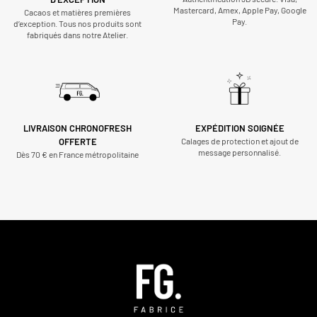
Mastercard, Amex, Apple Pay, Google
Cacaos et matières premières
Pay.
d’exception. Tous nos produits sont
fabriqués dans notre Atelier.
LIVRAISON CHRONOFRESH
EXPÉDITION SOIGNÉE
OFFERTE
Calages de protection et ajout de
message personnalisé.
Dès 70 € en France métropolitaine