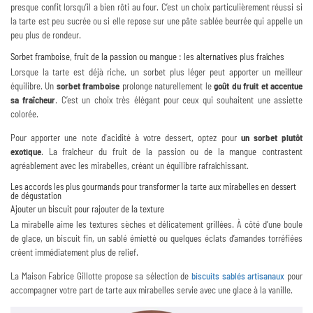
presque confit lorsqu’il a bien rôti au four. C’est un choix particulièrement réussi si
la tarte est peu sucrée ou si elle repose sur une pâte sablée beurrée qui appelle un
peu plus de rondeur.
Sorbet framboise, fruit de la passion ou mangue : les alternatives plus fraîches
Lorsque la tarte est déjà riche, un sorbet plus léger peut apporter un meilleur
équilibre. Un
sorbet framboise
prolonge naturellement le
goût du fruit et accentue
sa fraîcheur
. C’est un choix très élégant pour ceux qui souhaitent une assiette
colorée.
Pour apporter une note d'acidité à votre dessert, optez pour
un sorbet plutôt
exotique
. La fraîcheur du fruit de la passion ou de la mangue contrastent
agréablement avec les mirabelles, créant un équilibre rafraîchissant.
Les accords les plus gourmands pour transformer la tarte aux mirabelles en dessert
de dégustation
Ajouter un biscuit pour rajouter de la texture
La mirabelle aime les textures sèches et délicatement grillées. À côté d’une boule
de glace, un biscuit fin, un sablé émietté ou quelques éclats d’amandes torréfiées
créent immédiatement plus de relief.
La Maison Fabrice Gillotte propose sa sélection de
biscuits sablés artisanaux
pour
accompagner votre part de tarte aux mirabelles servie avec une glace à la vanille.