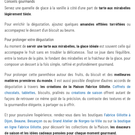
Conseils gourmands
Servez une quenelle de glace à la vanille à côté d'une part de
tarte aux mirabelles
légèrement tiède
.
Pour enrichir la dégustation, ajoutez quelques
amandes effilées torréfiées
ou
accompagnez le dessert d'un biscuit au beurre.
Pour prolonger votre dégustation
Au moment de
servir une tarte aux mirabelles, la glace idéale
est souvent celle qui
accompagne le fruit sans en troubler la délicatesse. Tout se joue dans l’équilibre,
entre la texture de la pâte, le fondant des mirabelles et la fraîcheur de la glace, pour
composer un dessert à la fois simple, raffiné et profondément gourmand.
Pour prolonger cette parenthèse autour des fruits, du biscuit et des
meilleures
matières premières du monde
, il est aussi possible d’explorer d’autres accords de
dégustation à travers
les créations de la Maison Fabrice Gillotte
.
Coffrets de
chocolats
,
tablettes
, biscuits, pralinés ou
créations de saison
offrent autant de
façons de retrouver ce même goût de la précision, du contraste des textures et de
la gourmandise élégante, à partager ou à offrir.
Et pour poursuivre l’expérience, rendez-vous dans les boutiques
Fabrice Gillotte à
Dijon
,
Beaune
,
Besançon
ou au
Grand Atelier de Norges-la-Ville
ou sur
la boutique
en ligne Fabrice Gillotte
, pour découvrir les collections de la Maison,
les douceurs
de saison et les idées cadeaux pensées pour chaque moment gourmand
.