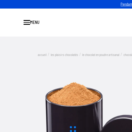
Pendant
MENU
Fermer
accueil
les plaisirs chocolatés
le chocolat en poudre artisanal
chocol