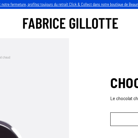
 notre fermeture, profitez toujours du retrait Click & Collect dans notre boutique de Beau
at chaud
CHO
Le chocolat ch